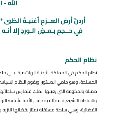
الله - 
أردنُّ أرضَ العــزمِ أغنيـةَ الظبى *
في حــجمِ بـعـضِ الـوردِ إلا أنـه 
نظام الحكم
نظام الحكم في المملكة الأردنية الهاشمية نيابي ملك
المسلحة، وهو حامي الدستور، ويقوم النظام السياسي 
ممثلة بالحكومة التي يعينها الملك فتمارس سلطاتها
والسلطة التشريعية ممثلة بمجلس الأمة بشقيه: النوا
القضائية، وهي سلطة مستقلة تمتاز بقضائها النزيه 