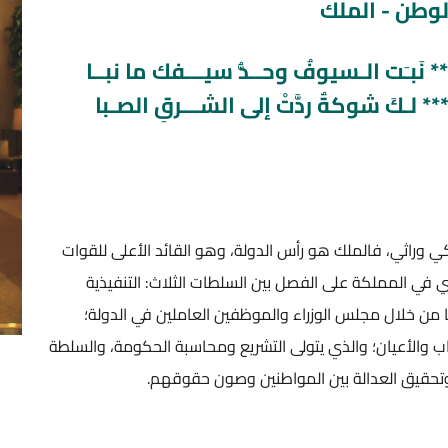
الوطن - الملك
** نَبـَت الـسيوفُ وحــدُّ سيـــفك ما نبــا
*** لـكَ شوكةٌ ردَّتْ إلى الشـــرقِ الصـبا
ي وراثي، فالملك هو رأس الدولة، وهو القائد الأعلى للقوات
في المملكة على الفصل بين السلطات الثلاث: التنفيذية
 من خلال مجلس الوزراء والموظفين العاملين في الدولة؛
ب والأعيان؛ والذي يتولى التشريع ومحاسبة الحكومة، والسلطة
وتحقيق العدالة بين المواطنين وصون حقوقهم.