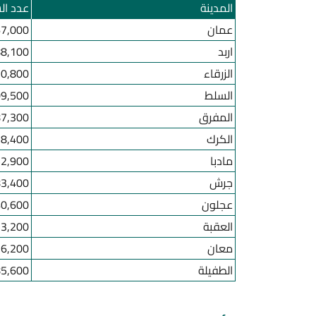
المدينة
عدد ال
عمان
67,000
اربد
88,100
الزرقاء
0,800
السلط
9,500
المفرق
7,300
الكرك
8,400
مادبا
2,900
جرش
3,400
عجلون
0,600
العقبة
3,200
معان
6,200
الطفيلة
85,600