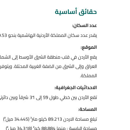
حقائق أساسية
عدد السكان:
يقدر عدد سكان المملكة الأردنية الهاشمية بنحو 9.53 مليون نسمة (طبقا لتقديرات عام 2015).
الموقع:
يقع الأردن في قلب منطقة الشرق الأوسط إلى الشمال
العراق وإلى الشرق من الضفة الغربية المحتلة. ويتوفر
المملكة.
الاحداثيات الجغرافية:
تقع الأردن بين خطي طول 59ْ إلى 31ْ شرقاً وبين دائرتي عرض 52. 34ْ إلى 15. 39ْ شمالاً.
المساحة:
تبلغ مساحة الاردن 89.213 كيلو متر² (34.445 ميل²)
مساحة اليابسة : منها 88.884 كم² (34.318 ميل²)