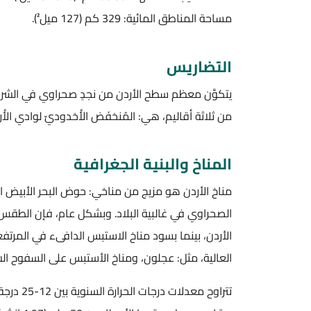
مساحة المناطق المائية: 329 كم (127 ميل²).
التضاريس
يتكوَّن معظم سطح الأردن من نجدٍ صحراوي في الشرق، 
من ثلاثة أقاليم، هي: المُنخفَض الأُخدوديّ لوادي الأُرد
المناخ والبنية الجغرافية
مناخ الأردن هو مزيج من مناخي: حوض البحر الأبيض ا
الصحراوي في غالبية البلاد. وبشكل عام، فإن الطقس
الأردن، بينما بسود مناخ الاستبس الدافىء في المرتفع
العالية، مثل: عجلون، ومناخ الأستبس على السفوح الش