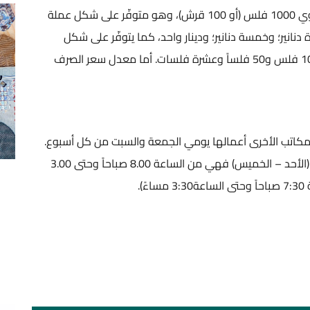
العملة الرسمية للبلاد هي الدينار الأردني، والذي يساوي 1000 فلس (أو 100 قرش)، وهو متوفّر على شكل عملة
 دنانير؛ وخمسة دنانير؛ ودينار واحد، كما يتوفّر على شكل
عملات معدنية من فئات: (نصف دينار؛ وربع دينار؛ و 100 فلس و50 فلساً وعشرة فلسات. أما معدل سعر الصرف
مكاتب الأخرى أعمالها يومي الجمعة والسبت من كل أسبوع.
أما ساعات الدوام الرسمي في الأيام الخمسة الباقية (الأحد – الخميس) فهي من الساعة 8.00 صباحاً وحتى 3.00
).