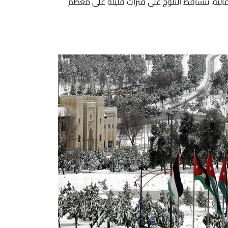
 في الصحراء إلى حوالي 580 ملم (22.8 إنش) في المرتفعات الشمالية. تتساقط الثلوج على فترات قليلة على معظم