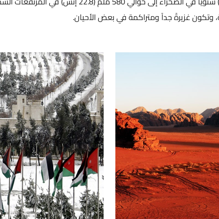
ويتراوح معدل سقوط الأمطار من 50 ملم (1.97 إنش) سنوياً
تكون غزيرةً جداً ومتراكمة في بعض الأحيان.