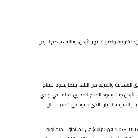
لشرقية والغربية لنهر الأردن، ويتألف سطح الأردن
شمالية والغربية من البلاد، بينما يسود المناخ
الأردن حيث يسود المناخ المداري الجاف في وادي
لبحر المتوسط البارد الذي يسود في قمم الجبال
تتراوح معدلات درجات الحرارة السنوية بين 12-25 درجة مئوية (54-77 فهرنهايت)، وتصل في حدّها الأعلى صيفاً إلى الأربعينيات (105- 115 فهرنهايت) في المناطق الصحراوية.