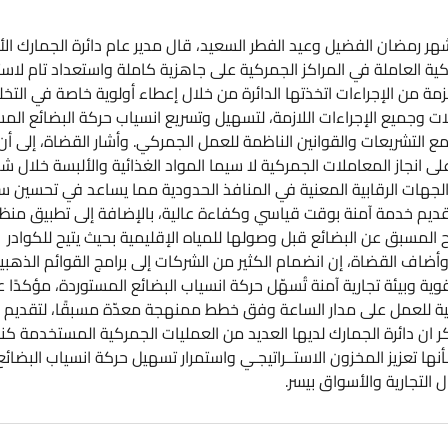
شهر رمضان الفضيل وعيد الفطر السعيد، قال مدير عام دائرة الجمارك الأر
كية العاملة في المراكز الجمركية على جاهزية كاملة واستعداد تام لاس
 من الإجراءات اتخذتها الدائرة من خلال إعطاء أولوية خاصة في التخ
 وجميع الإجراءات اللازمة، لتسهيل وتسريع انسياب حركة البضائع الم
ع التشريعات والقوانين الناظمة للعمل الجمركي. وأشار القضاة، إلى أن 
لى انجاز المعاملات الجمركية لا سيما المواد الغذائية والألبسة خلال ش
جهات الرقابية المعنية في المنافذ الحدودية مما يساعد في تحسين س
 وتقديم خدمة آمنة بوقت قياسي وكفاءة عالية، بالإضافة إلى تطبيق من
 المسبق عن البضائع قبل وصولها للمياه الإقليمية بحيث يتيح للكوادر
وأضاف القضاة، إن انضمام الكثير من الشركات إلى برامج القوائم الذهبي
 وبيئة تجارية آمنة تُسهّل حركة انسياب البضائع المستوردة، مؤكدًا 
عنية للعمل على مدار الساعة وفق خطط ممنهجة معدّة مسبقًا، لتقديم 
كر ان دائرة الجمارك لديها العديد من العمليات الجمركية المستخدمة كن
نها تعزيز المخزون الاستــراتيجـي واستمرار تسهيل حركة انسياب البضائع
 التجارية والأسواق بيسر.