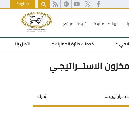
English
ار
الروابط المفيدة
خريطة الموقع
علامي
خدمات دائرة الجمارك
اتصل بنا
خزون الاستــراتيجـي
ار توريد......
شارك