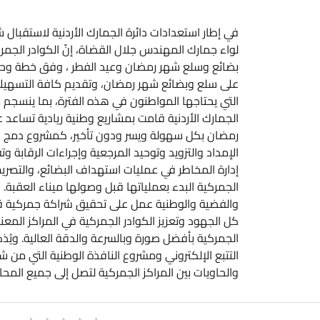
في إطار استعدادات دائرة الجمارك الأردنية لاستقبال 
لواء جمارك المهندس جلال القضاة، إنّ الكوادر الجمر
بضائع وسلع شهر رمضان وعيد الفطر ، وفق خطة وحزمة
على سلع وبضائع شهر رمضان، وتقديم كافة التسهيلات
التي يحتاجها المواطنون في هذه الفترة، بما ينسجم م
الجمارك الأردنية قامت بمشاريع وطنية ريادية تساعد ع
رمضان بكل سهولة ويسر ودون تأخير، كمشروع دمج ال
الإمداد والتزويد وتوحيد المرجعية وإجراءات الرقابة
إدارة المخاطر في عمليات استهداف البضائع، والتصريح
الجمركية البدء بعملياتها قبل وصولها ميناء العقبة. 
والفضية والوطنية عمل على تحقيق شراكة جمركية قوية
كل الجهود وتعزيز الكوادر الجمركية في المراكز الم
الجمركية بأفضل صورة وبالسرعة والدقة العالية. ويُذ
التتبع الإلكتروني ومشروع النافذة الوطنية التي من شأ
والحاويات بين المراكز الجمركية لتصل إلى جميع المحال